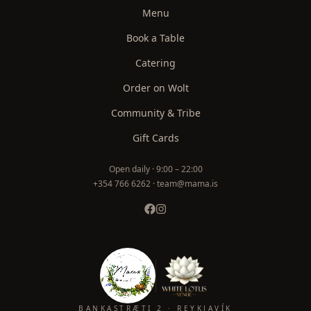
Menu
Book a Table
Catering
Order on Wolt
Community & Tribe
Gift Cards
Open daily ·
9:00 – 22:00
+354 766 6262 · team@mama.is
BANKASTRÆTI 2 · REYKJAVÍK