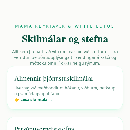
MAMA REYKJAVIK & WHITE LOTUS
Skilmálar og stefna
Allt sem þú þarft að vita um hvernig við störfum — frá
verndun persónuupplýsinga til sendingar á kakói og
móttöku þinni í okkar helgu rýmum.
Almennir þjónustuskilmálar
Hvernig við meðhöndlum bókanir, viðburði, netkaup
og samfélagsupplifanir.
👉 Lesa skilmála →
Persónuverndarstefna