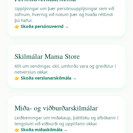
Upplýsingar um þær persónuupplýsingar sem við
söfnum, hvernig við notum þær og hvaða réttindi
þú hefur.
👉 Skoða persónuvernd →
Skilmálar Mama Store
Allt um sendingar, skil, umhirðu vara og greiðslur í
netverslun okkar.
👉 Skoða verslunarskilmála →
Miða- og viðburðarskilmálar
Leiðbeiningar um miðakaup, þátttöku og afbókanir í
tengslum við viðburði og upplifanir okkar.
👉 Skoða miðaskilmála →