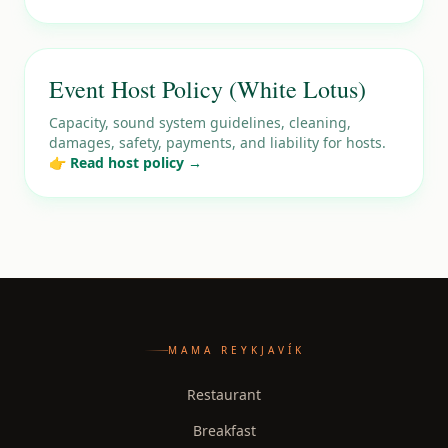
Event Host Policy (White Lotus)
Capacity, sound system guidelines, cleaning,
damages, safety, payments, and liability for hosts.
👉 Read host policy →
MAMA REYKJAVÍK
Restaurant
Breakfast