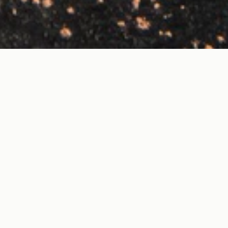
Saga cacao
Heilsufarslegir ávinningar og næring
Hvernig á að undirbúa